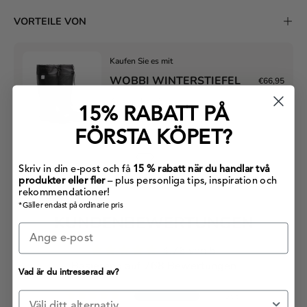
VORTEILE VON
Kaufen Sie es mit
WOBBI WINTERSTIEFEL
€66,95
Ausverkauft
15% RABATT PÅ
SCHNELLKAUF
FÖRSTA KÖPET?
Skriv in din e-post och få
15 % rabatt när du handlar två
produkter eller fler
– plus personliga tips, inspiration och
rekommendationer!
*Gäller endast på ordinarie pris
KUNDENBEWERTUNGEN
4.76 von 5
Basierend auf 768 Bewertungen
Vad är du intresserad av?
658
Kategori