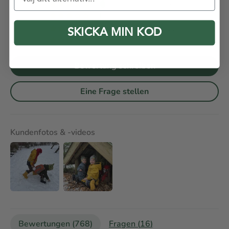
68
19
13
SKICKA MIN KOD
10
Bewertung schreiben
Eine Frage stellen
Kundenfotos & -videos
Bewertungen (
768
)
Fragen (
16
)