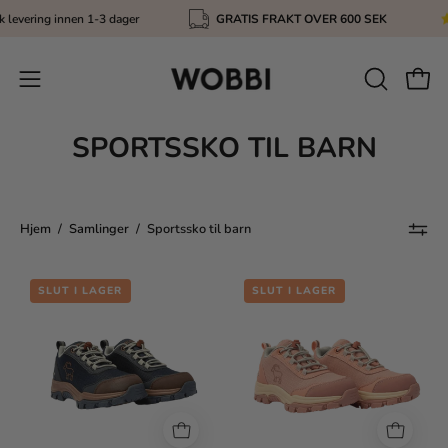
Gå
k levering innen 1-3 dager
GRATIS FRAKT OVER 600 SEK
til
innhold
ÅPNE
Åpen
Åpne
SØKEFEL
navigasjonsmenyen
SPORTSSKO TIL BARN
Hjem
/
Samlinger
/
Sportssko til barn
Charlie
Charlie
SLUT I LAGER
SLUT I LAGER