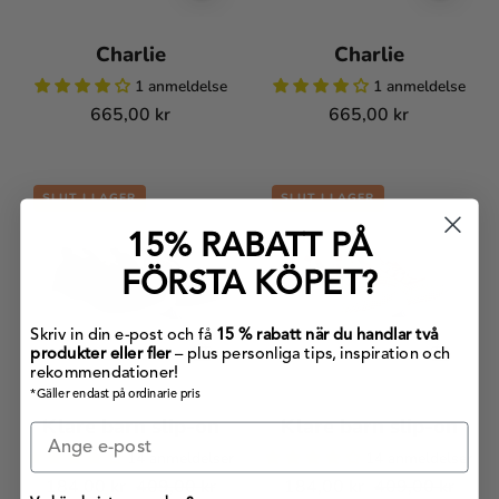
Charlie
Charlie
1 anmeldelse
1 anmeldelse
665,00 kr
665,00 kr
Klare
Klare
SLUT I LAGER
SLUT I LAGER
barn
barn
slip-
slip-
15% RABATT PÅ
on
on
FÖRSTA KÖPET?
Skriv in din e-post och få
15 % rabatt när du handlar två
produkter eller fler
– plus personliga tips, inspiration och
rekommendationer!
*Gäller endast på ordinarie pris
Klare barn slip-on
Klare barn slip-on
14 anmeldelser
14 anmeldelser
184,00 kr
409,00 kr
184,00 kr
409,00 kr